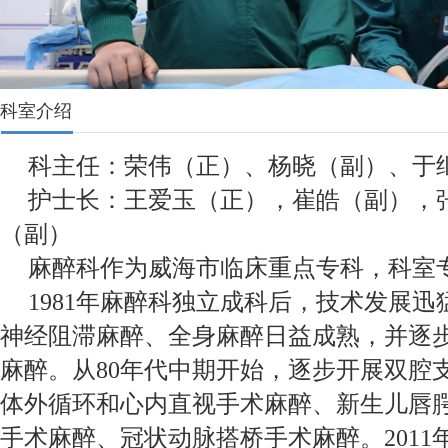
科室介绍
科主任：荣伟（正）、杨晓（副）、于
护士长：王爱玉（正），崔皓（副），
（副）
麻醉科作为威海市临床重点专科，科室
1981年麻醉科独立成科后，技术发展
神经阻滞麻醉、全身麻醉日益成熟，并逐
麻醉。从80年代中期开始，逐步开展双腔
体外循环和心内直视手术麻醉、新生儿唇
手术麻醉、冠状动脉搭桥手术麻醉。2011